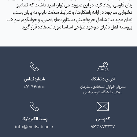
زبان فارسی ایجاد کرد، در این صورت می توان امید داشت که تمام و
دشواری موجود در ارائه راهکارها، و شرایط سخت تایپ به پایان رسد و
زمان مورد نیاز شامل حروفچینی دستاوردهای اصلی، و جوابگوی سوالات
پیوسته اهل دنیای موجود طراحی اساسا مورد استفاده قرار گیرد.
آدرس دانشگاه
شماره تماس
سبزوار، خیابان اسدآبادی، سازمان
051-44011000
مرکزی دانشگاه علوم پزشکی
کدپستی
پست الکترونیک
info@medsab.ac.ir
9613873137