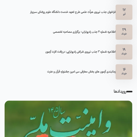
17
فراخوان جذب نیروی هیأت علمی طرح تعهد خدمت دانشگاه علوم پزشکی سبزوار
تیر
29
اطلاعیه شماره ۴ جذب رادیوتراپ: برگزاری مصاحبه تخصصی
خرداد
19
اطلاعیه شماره 3 جذب نیروی شرکتی رادیوتراپی: دریافت کارت آزمون
خرداد
16
زمانبندی آزمون های بخش معارفی سی امین جشنواره قرآن و عترت
خرداد
رویدادها