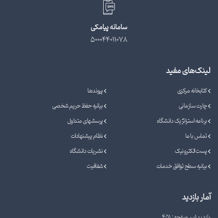
سامانه پیامکی
500044011078
لینک‌های مفید
کتابخانه مرکزی
پیوندها
چارت سازمانی
بیانیه حفظ حریم شخصی
برنامه استراتژیک دانشگاه
پرسشهای متداول
تماس با ما
نظام پیشنهادات
پست الکترونیک
نشریات دانشگاه
بیانیه سطح توافق خدمات
شفافیت
آمار بازدید
بازدید این صفحه: 451