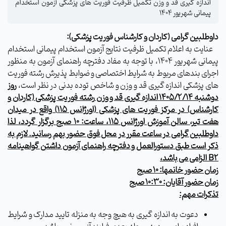
اندازه گیری قد و وزن تکمیل ظرفیت فوریت های پزشکی آزمون استخدام
پیمانی شهریور 1404
داوطلبین گرامی (کاردان و کارشناس فوریت پزشکی):
عنایت به اعلام تکمیل ظرفیت نتایج آزمون استخدام پیمانی استخدام
پیمانی شهریور 1404، با توجه به مفاد دفترچه راهنمای آزمون به منظور
اجرای بندهای مربوط به شرایط اختصاصی و ضوابط پذیرش رشته فوریت
های پزشکی اندازه گیری قد و وزن و شاخص توده بدنی در نظر است،
روز
دوشنبه 1405/2/14
اندازه گیری قد و وزن
رشته فوریت پزشکی (کاردان و
کارشناس)
در مرکز فوریت های پزشکی (اورژانس 115) واقع در میدان
هفت تیر، سالن آموزش اورژانس 115، ساعت: 10 صبح برگزار گردد، لذا
داوطلبین گرامی در ساعت مقرر در محل فوق حضور بهم رسانید.
لازم به
ذکر است طبق دستورالعمل و دفترچه راهنمای آزمون داشتن گواهینامه
B2
الزامی می باشد،
زمان حضور خانمها: 10 صبح
زمان حضور آقایان: 10:30 صبح
تذکرات مهم:
دعوت به اندازه گیری به هیچ وجه به منزله تایید مدارک و شرایط