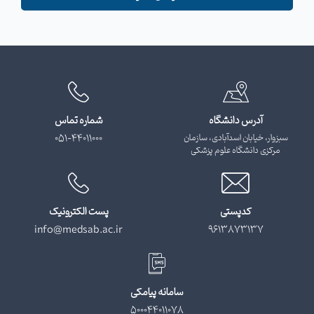
آدرس دانشگاه
شماره تماس
سبزوار، خیابان اسدآبادی، سازمان
051-44011000
مرکزی دانشگاه علوم پزشکی
کدپستی
پست الکترونیک
info@medsab.ac.ir
9613873137
سامانه پیامکی
500044011078