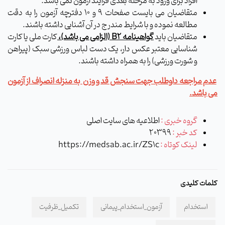
افراد برای ورود به مرحله بعدی فرایند آزمون نمی باشد.
متقاضیان می بایست صفحات 9 و 10 دفترچه آزمون را به دقت
مطالعه نموده و با شرایط مندرج در آن آشنایی داشته باشند.
متقاضیان باید
گواهینامه
B2
(الزامی می باشد)،
کارت ملی یا کارت
شناسایی معتبر عکس دار، یک دست لباس ورزشی سبک (پیراهن
و شورت ورزشی) را به همراه داشته باشند.
عدم مراجعه داوطلب جهت سنجش قد و وزن به منزله انصراف از آزمون
می باشد.
گروه خبری :
اطلاعیه های سایت اصلی
کد خبر :
20399
لینک کوتاه :
https://medsab.ac.ir/ZS1c
کلمات کلیدی
استخدام
آزمون_استخدام_پیمانی
تکمیل_ظرفیت