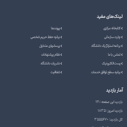
لینک‌های مفید
کتابخانه مرکزی
پیوندها
چارت سازمانی
بیانیه حفظ حریم شخصی
برنامه استراتژیک دانشگاه
پرسشهای متداول
تماس با ما
نظام پیشنهادات
پست الکترونیک
نشریات دانشگاه
بیانیه سطح توافق خدمات
شفافیت
آمار بازدید
بازدید این صفحه: 121
بازدید امروز: 1835
کل بازدید: 3555670