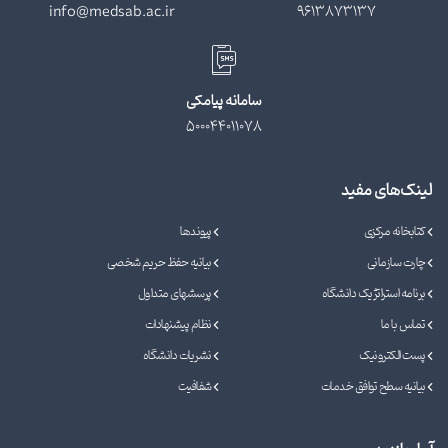
info@medsab.ac.ir
9613873137
سامانه پیامکی
500044011078
لینک‌های مفید
کتابخانه مرکزی
پیوندها
چارت سازمانی
بیانیه حفظ حریم شخصی
برنامه استراتژیک دانشگاه
پرسشهای متداول
تماس با ما
نظام پیشنهادات
پست الکترونیک
نشریات دانشگاه
بیانیه سطح توافق خدمات
شفافیت