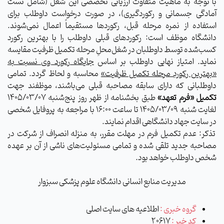
با توجه به ماهیت متفاوت ارزیابی تخصصی این شغل (شامل تست
آمادگی جسمانی و رکوردگیری)، در صورت درخواست داوطلب برای
استفاده از نمره مرحله قبل، رکوردها مستقیماً اعمال نمی‌شوند.
دانشگاه موظف است: رکوردهای قبلی داوطلب را با بهترین رکورد
کسب‌شده توسط داوطلبان در شغل‌محلِ مرحله تکمیل ظرفیت مقایسه
نماید. امتیاز نهایی داوطلب بر اساس
جایگاه رکورد وی نسبت به
«بهترین رکوردِ مرحله تکمیل ظرفیت»
محاسبه و لحاظ گردد. تمامی
داوطلبانی که دارای سابقه مصاحبه قبلی می‌باشند، موظفند جهت
تکمیل «فرم تعهد»
طبق بخشنامه از ظهر روز پنج‌شنبه ۱۴۰۵/۰۳/۰۷
لغایت شنبه ۱۴۰۵/۰۳/۰۹ تا ساعت ۱۶:۰۰ با مراجعه به پروفایل شخصی
در سایت جهاد دانشگاهی اقدام نمایند.
تذکر: عدم تکمیل فرم در مهلت مقرر، به منزله انصراف از شرکت در
مصاحبه جدید تلقی شده و تمامی مسئولیت‌های ناشی از آن بر عهده
شخص داوطلب خواهد بود.
مدیریت منابع انسانی دانشگاه علوم پزشکی سبزوار
گروه خبری :
اطلاعیه های سایت اصلی
کد خبر :
20617