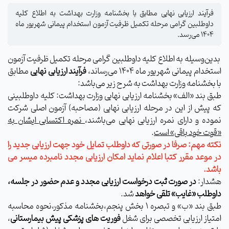
فرآیند ارزیابی نهایی مطابق با بخشنامه وزارت بهداشت به اطلاع کلیه
داوطلبین گرامی مرحله تکمیل ظرفیت آزمون استخدام پیمانی شهریور ماه
۱۴۰۴ می‌رسد.
بدین‌وسیله به اطلاع کلیه داوطلبین گرامی مرحله تکمیل ظرفیت آزمون
استخدام پیمانی شهریور ماه ۱۴۰۴ می‌رساند،
فرآیند ارزیابی نهایی
مطابق
با بخشنامه وزارت بهداشت به شرح زیر می‌باشد:
طبق بند «الف» بخشنامه ارزیابی نهایی وزارت بهداشت: کلیه داوطلبینی
که پیش از این در مرحله ارزیابی نهایی (مصاحبه) آزمون اصلی شرکت
نموده و دارای نمره ارزیابی نهایی می‌باشند،
نمره اکتسابی ایشان به
«قوت خود باقی» است
.
نکته مهم: صرفا در صورتی که داوطلب تمایل خود جهت ارزیابی جدید را
در موعد مقرر کتبا اعلام نماید امکان ارزیابی مجدد نامبرده میسر می
باشد.
هشدار:
در صورت ثبت درخواست ارزیابی مجدد و عدم حضور در جلسه،
داوطلب «غایب» تلقی خواهد
شد.
طبق بند «ب» و تبصره 1 بخش پنجم،بخشنامه مذکور،نحوه محاسبه
امتیاز ارزیابی تخصصی برای شغل
فوریت های پزشکی پیش بیمارستانی
،