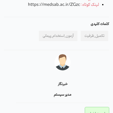
لینک کوتاه :
https://medsab.ac.ir/ZGzc
کلمات کلیدی
تکمیل_ظرفیت
آزمون_استخدام_پیمانی
خبرنگار
مدیر سیستم